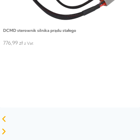
DCMD sterownik silnika prądu stałego
776,99
zł
z Vat