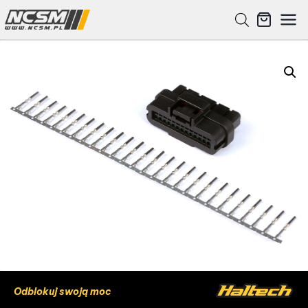
Odblokuj swoją moc