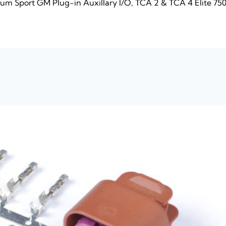
num Sport GM Plug-in Auxillary I/O, TCA 2 & TCA 4 Elite 750