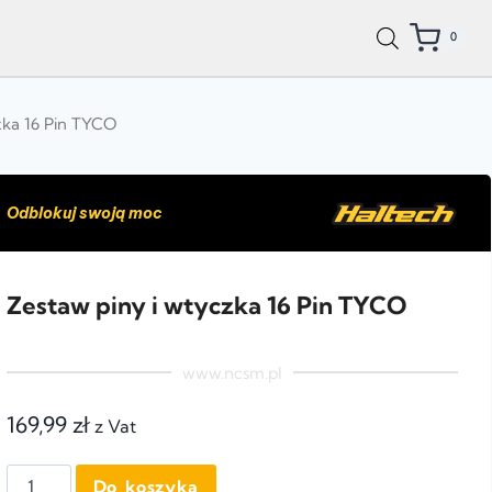
0
zka 16 Pin TYCO
Odblokuj swoją moc
Zestaw piny i wtyczka 16 Pin TYCO
www.ncsm.pl
169,99
zł
z Vat
Do koszyka