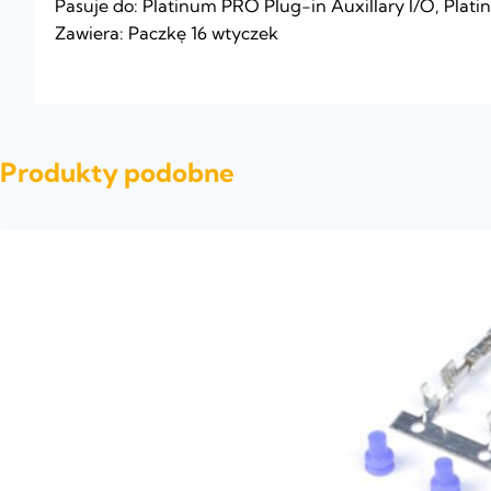
Pasuje do: Platinum PRO Plug-in Auxillary I/O, Plati
Zawiera: Paczkę 16 wtyczek
Produkty podobne